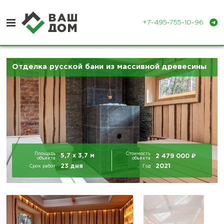
+7-495-755-10-96
Отделка русской бани из массивной древесины
Отделка деревянных домов
Отделка бань и парных
Портфолио
Контакты
Площадь
Стоимость
₽
5,7 х 3,7 м
2 479 000
объекта
объекта
23 дня
2021
Срок работ
Год