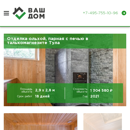
+7-495-755-10-96
Отделка ольхой, парная с печью в
Отделка деревянных домов
талькомагнезите Тула
Отделка бань и парных
Портфолио
Контакты
Площадь
Стоимость
₽
2,9 х 2,8 м
1 304 580
объекта
объекта
18 дней
2021
Срок работ
Год