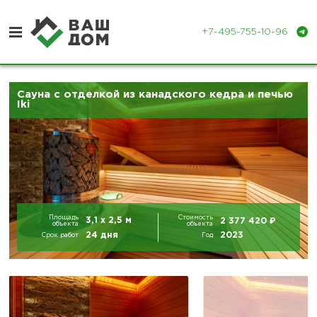
+7-495-755-10-96
Сауна с отделкой из канадского кедра и печью
Отделка деревянных домов
Iki
Отделка бань и парных
Портфолио
Контакты
Площадь
Стоимость
₽
3,1 х 2,5 м
2 377 420
объекта
объекта
24 дня
2023
Срок работ
Год