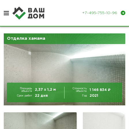
+7-495-755-10-96
Отделка хамама
Отделка деревянных домов
Отделка бань и парных
Портфолио
Контакты
Площадь
Стоимость
₽
2,37 х 1,2 м
1 146 834
объекта
объекта
22 дня
2021
Срок работ
Год